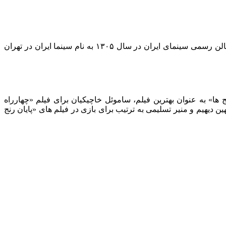
ی عمومی در ایران توسط میرزا ابراهیم خان عکاسباشی در سال ۱۲۸۳ شمسی برابر با ۱۹۰۴ میلادی، افتتاح شد اما اولین سالن رسمی سینمای ایران در سال ۱۳۰۵ به نام سینما ایران در تهران
تروپل برگزار شد. در این جشنواره «پایان رنج ها» به عنوان بهترین فیلم، ساموئل خاچیکیان برای فیلم «چهارراه
 دیهیم و منیر تسلیمی به ترتیب برای بازی در فیلم های «پایان رنج