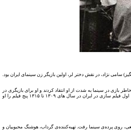
گیز) سامی نژاد، در نقش دختر لر، اولین بازیگر زن سینمای ایران بود.
طر بازی در سینما به شدت از او انتقاد کردند و او برای بازیگری در
برابر خانواده‌اش ایستاد. همچنین «عبدالحسین سپنتا» با بازی در فیلم «دختر لر» اولین بازیگر مرد تاریخ سینمای ایران بود.. از ۹ فیلم دوره اول فیلم سازی در ایران در سال های ۱۳۰۹ تا ۱۳۱۵ پنج فیلم را او
 خردمند و بازیگری ناصر ملک مطیعی، روی پرده‌ی سینما رفت. تهیه‌کننده‌ی گرداب، هوشنگ محبوبیان و