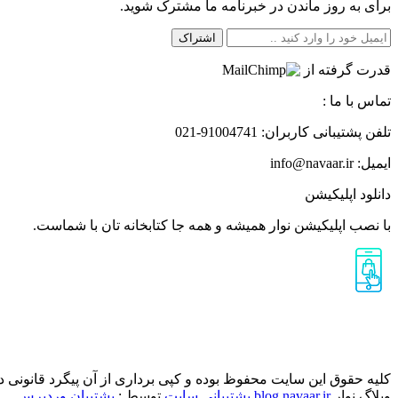
برای به روز ماندن در خبرنامه ما مشترک شوید.
اشتراک
قدرت گرفته از
تماس با ما :
تلفن پشتیبانی کاربران: ‎021-91004741
ایمیل: info@navaar.ir
دانلود اپلیکیشن
با نصب اپلیکیشن نوار همیشه و همه جا کتابخانه تان با شماست.
کلیه حقوق این سایت محفوظ بوده و کپی برداری از آن پیگرد قانونی دا
وبلاگ نوار
blog.navaar.ir
پشتیبانی سایت
توسط :
پشتیبان وردپرس