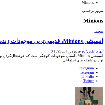
Minions
مرور برچسب
Minions
سینما
انیمیشن Minions، قدیمی‌ترین موجودات زنده‌ی روی زمین!
الهام غفارزاده
فروردین 14, 1395
0
انیمیشن Minions داستان موجودات کوچکی ست که خوشحال‌کردن و راضی نگه داشتن اربابشان، برایشان از همه چیز مهم‌تر و علاقه‌ی مشترک همه‌ی آن ها موز است!
نوار در شبکه های اجتماعی
Instagram
Telegram
Linkedin
Twitter