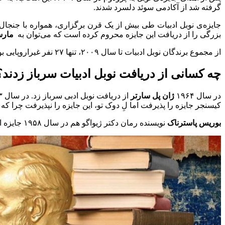
گرفته شد از آکادمى سوئد دلسرد شدند.
جایزه‌ی نوبل ادبیات طی بیش از یک قرن برگزاری، همواره با جنجال
بزرگی را از دریافت این جایزه محروم کرده است که می‌توان به
مار
از مجموع برندگان نوبل ادبیات تا سال‌ ۲۰۰۹، تنها ۲۷ نفر غیراروپایی بوده‌اند و کشوری چون سوئد بیشتر از همه قاره‌ آسیا سابقه کسب نوبل ادبیات را دارد.
چه کسانی از دریافت نوبل ادبیات سرباز زدند؟
در سال ۱۹۶۴
ژان پل سارتر
از دریافت نوبل ادبی سرباز زد. در سال ۱۹۷۳ لِ دوک تو رهبر کمونیست ویتنام بصورت مشترک جایزه نوبل را با
کیسنجر جایزه را پذیرفت اما لِ دوک تو، این جایزه را نپذیرفت چرا که 
بوریس پاسترناک
نویسنده رمان دکتر ژیواگو هم در سال ۱۹۵۸ جایزه ادبی نوبل را تصاحب کرد اما به خاطر فشار دولت شوروی نتوانست آن را قبول کند.