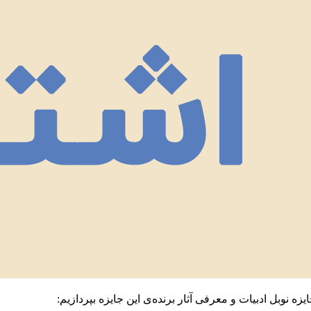
زه نوبل ادبیات و معرفی آثار برنده‌ی این جایزه بپردازیم: