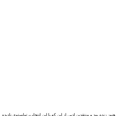
ن زمان لئو تولستوی هنوز زنده بود و منتقدین ادبى از این که با این انتخاب، تولستوى نادیده