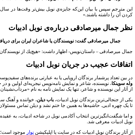
‌اين مترجم سپس با بيان اين‌كه جايزه‌ي نوبل بيش‌تر وقت‌ها در سال‌
کردن آن را داشته باشند.»
نظر جمال میرصادقی درباره‌ی نوبل ادبیات
جمال میرصادقی گفت: نویسندگان یا شاعران ایران برای دریافت جا
جمال میرصادقی – داستان‌نویس- اظهار داشت: «هیچ‌یك از نویسندگان یا 
اتفاقات عجیب در جریان نوبل ادبیات
در بین تعداد پرشمار برندگان اروپایی یا به عبارتی برنده‌های سفیدپوستِ جایزه نوبل ادبیات، بالاخره در سال 
وله سوینکا
، نویسنده، شاعر و نمایش نامه‌نویس نیجریه‌ای اولین و در
از آثار این نویسنده و شاعر، تنها یک نمایش نامه به نام «مرداب‌نشی
یکی از جنجالی‌ترین برندگان نوبل ادبیات،
باب دیلن
، خواننده و آهنگ س
تا یک چهره ادبی. حاشیه‌ها به همین جا ختم نشد و دیلن تماس مسئولا
و اما شگفت‌انگیزترین انتخاب آکادمی نوبل در شاخه ادبیات، به عقیده
نوبل ادبیات معرفی شد.
از آثار برندگان نوبل ادبیات که در سایت یا اپلیکیشن
نوار
موجود است؛ می